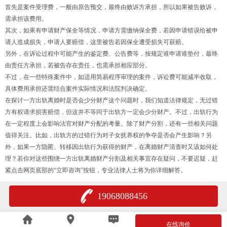
首先是案件受理费，一般由原告预交，最终由败诉方承担，所以如果被告败诉，
需承担该费用。
其次，如果有申请财产保全等情况，申请方需缴纳保全费，若因申请错误给被申
请人造成损失，申请人要赔偿，这里被告若因保全遭受损失可获赔。
另外，在诉讼过程中可能产生的鉴定费、公告费等，按规定谁申请谁垫付，最终
由责任方承担，若被告存在责任，也需承担相应部分。
不过，在一些特殊案件中，如适用简易程序审理的案件，诉讼费可能减半收取，
具体费用承担还需结合案件实际情况和法院判决确定。
在探讨一方出轨离婚时是否会少分财产这个问题时，我们知道法律规定，无过错
方有权请求损害赔偿，但这并不等同于出轨方一定会少分财产。不过，出轨行为
在一定程度上会影响法官对财产分配的考量。除了财产分割，还有一些相关问题
值得关注。比如，出轨方的过错行为对子女抚养权的争夺是否会产生影响？另
外，如果一方隐匿、转移因出轨行为获得的财产，在离婚财产清查时又该如何处
理？若你对这些围绕一方出轨离婚财产分割及相关事宜存在疑问，不要迟疑，赶
紧点击网页底部的“立即咨询”按钮，专业法律人士将为你详细解答。
19068088456
在线询价