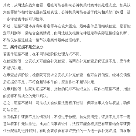
其次，从司法实践角度看，退赃可能会影响公诉机关对案件的处理态度。如果认
为犯罪情节相对较轻且有退赃表现，公诉机关可能会基于此与相关部门沟通，进
一步评估案件的可诉性等。
不过，证据不足本身意味着定罪存在较大困难。最终案件是否继续侦查、是否能
定罪判刑等，需结合全案情况，由司法机关根据法律规定和实际证据综合判断，
不能仅依据退赃这一情节决定案件最终处理结果。
三、案件证据不足怎么办
若案件证据不足，在不同诉讼阶段处理方式不同。
在侦查阶段，公安机关可能会补充侦查，若两次补充侦查后仍证据不足，应作出
不起诉决定。
在审查起诉阶段，检察院可要求公安机关补充侦查，也可自行侦查。经补充侦查
后证据仍不足，不符合起诉条件的，应当作出不起诉决定。
在审判阶段，法院对证据不足、指控的犯罪不能成立的，应作出证据不足、指控
的犯罪不能成立的无罪判决。
总之，证据不足时，司法机关会依据法定程序处理，保障当事人合法权益，确保
司法公正。
当面临案件证据不足的情况时，不必过于惊慌。首先要清楚，证据不足并不一定
意味着案件无法推进。比如在民事诉讼中，法院可能会根据已有证据结合举证责
任分配规则进行裁判，有时会要求负有举证责任的一方进一步补充证据。而在刑